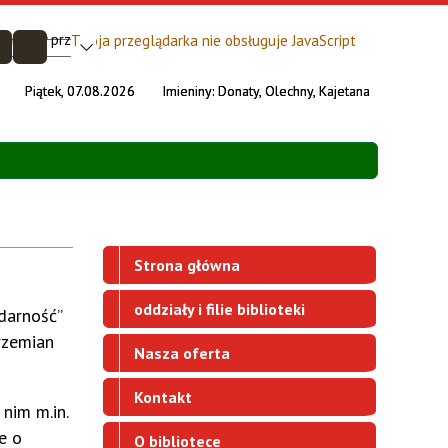
Twoja przeglądarka nie obsługuje JavaScript
Piątek, 07.08.2026
Imieniny:
Donaty, Olechny, Kajetana
Strona główna
oddziały i filie biblioteki
darność”
rzemian
Nasza oferta
Kontakt
nim m.in.
e o
O bibliotece