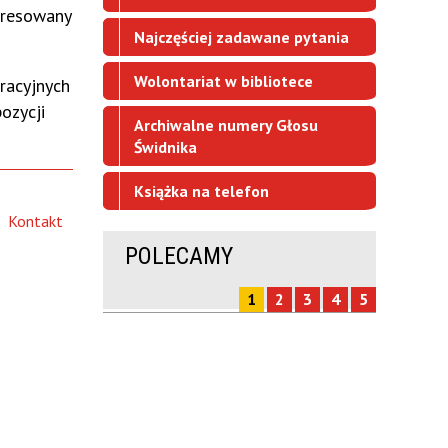
adresowany
Najczęściej zadawane pytania
Wolontariat w bibliotece
racyjnych
ozycji
Archiwalne numery Głosu
Świdnika
Książka na telefon
Kontakt
POLECAMY
1
2
3
4
5