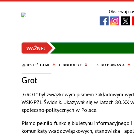
Obserwuj nas
JESTEŚ TUTAJ
O BIBLIOTECE
PLIKI DO POBRANIA
Grot
„GROT” był związkowym pismem zakładowym wyda
WSK-PZL Świdnik. Ukazywał się w latach 80. XX w
społeczno-politycznych w Polsce.
Pismo pełniło funkcję biuletynu informacyjnego 
komunikaty władz związkowych, stanowiska i apele