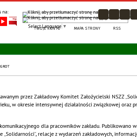
 na:
Select Language
▼
TWOJE KONTO
MAPA STRONY
RSS
GROT
wanym przez Zakładowy Komitet Założycielski NSZZ „Soli
ieku, w okresie intensywnej działalności związkowej oraz p
i komunikacyjnego dla pracowników zakładu. Publikowano w 
 „Solidarności”, relacje z wydarzeń zakładowych, informacj