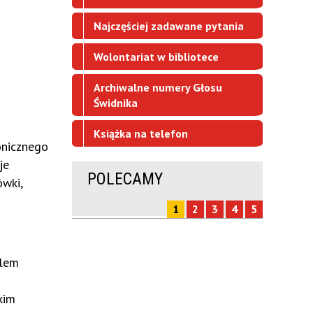
Najczęściej zadawane pytania
Wolontariat w bibliotece
Archiwalne numery Głosu
Świdnika
Książka na telefon
onicznego
je
POLECAMY
ówki,
1
2
3
4
5
ilem
kim