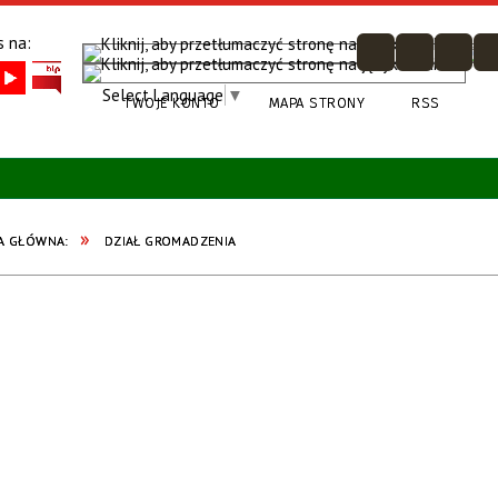
 na:
Select Language
▼
TWOJE KONTO
MAPA STRONY
RSS
KA GŁÓWNA:
DZIAŁ GROMADZENIA