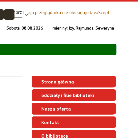
Twoja przeglądarka nie obsługuje JavaScript
Sobota, 08.08.2026
Imieniny:
Izy, Rajmunda, Seweryna
Strona główna
oddziały i filie biblioteki
Nasza oferta
Kontakt
O bibliotece